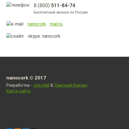
8 (800)
511-84-74
Бесплатный звонок по России
nanocork
mail.ru
skype: nanocork
nanocork © 2017
Разработка -
sites4all
&
Дмитрий Клячин
Карта сайта